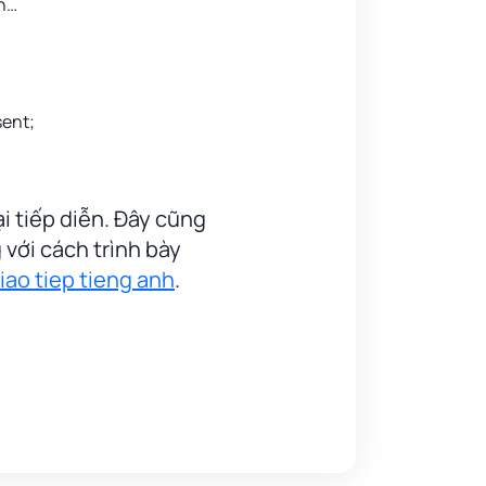
on…
sent;
ại tiếp diễn. Đây cũng
 với cách trình bày
iao tiep tieng anh
.