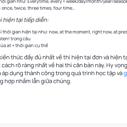
thời gian như: Everytime, every + week/day/month/year/seas
: once, twice, three times, four time…
 hiện tại tiếp diễn:
ỉ thời gian hiện tại như: now, at the moment, right now, at pre
isten! trong câu
ủa at + thời gian cụ thể
iến thức đầy đủ nhất về thì hiện tại đơn và hiện t
 cách rõ ràng nhất về hai thì căn bản này. Hy vọng
à áp dụng thành công trong quá trình học tập và
g
g hợp nhầm lẫn giữa chúng.