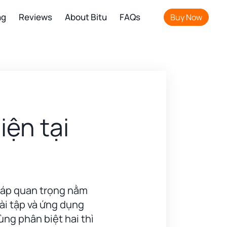
ng
Reviews
About Bitu
FAQs
Buy Now
iện tại
háp quan trọng nằm
bài tập và ứng dụng
ùng phân biệt hai thì