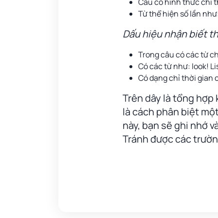
Câu có hình thức chỉ 
Từ thể hiện số lần như
Dấu hiệu nhận biết thì
Trong câu có các từ ch
Có các từ như: look! L
Có dạng chỉ thời gian c
Trên dây là tổng hợp k
là cách phân biệt một
này, bạn sẽ ghi nhớ v
Tránh được các trườn