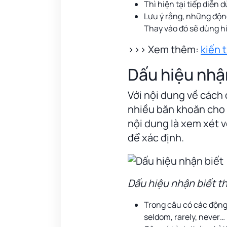
Thì hiện tại tiếp diễn
Lưu ý rằng, những động 
Thay vào đó sẽ dùng hi
>>> Xem thêm:
kiến 
Dấu hiệu nhận 
Với nội dung về cách 
nhiều băn khoăn cho 
nội dung là xem xét v
để xác định.
Dấu hiệu nhận biết th
Trong câu có các động 
seldom, rarely, never…