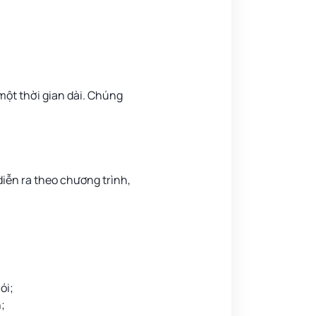
 một thời gian dài. Chúng
diễn ra theo chương trình,
ói;
n;