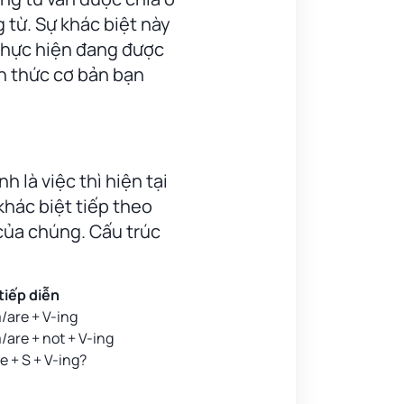
 từ. Sự khác biệt này
 thực hiện đang được
iến thức cơ bản bạn
n
h là việc thì hiện tại
khác biệt tiếp theo
 của chúng. Cấu trúc
 tiếp diễn
m/are + V-ing
/are + not + V-ing
e + S + V-ing?