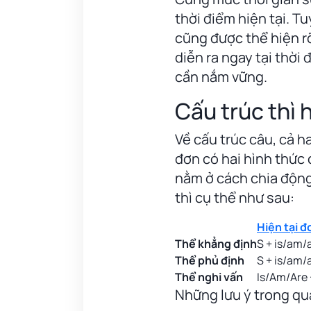
thời điểm hiện tại. T
cũng được thể hiện r
diễn ra ngay tại thời 
cần nắm vững.
Cấu trúc thì h
Về cấu trúc câu, cả ha
đơn có hai hình thức 
nằm ở cách chia động 
thì cụ thể như sau:
Hiện tại đ
Thể khẳng định
S + is/am/
Thể phủ định
S + is/am/a
Thể nghi vấn
Is/Am/Are 
Những lưu ý trong quá