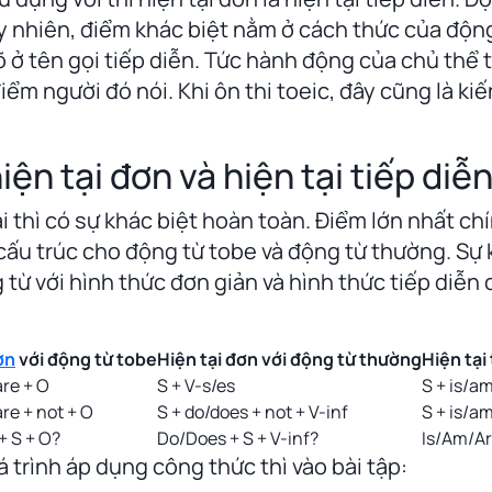
uy nhiên, điểm khác biệt nằm ở cách thức của động
õ ở tên gọi tiếp diễn. Tức hành động của chủ thể
điểm người đó nói. Khi ôn thi toeic, đây cũng là k
iện tại đơn và hiện tại tiếp diễ
i thì có sự khác biệt hoàn toàn. Điểm lớn nhất chín
cấu trúc cho động từ tobe và động từ thường. Sự 
từ với hình thức đơn giản và hình thức tiếp diễn
ơn
với động từ tobe
Hiện tại đơn với động từ thường
Hiện tại
are + O
S + V-s/es
S + is/a
re + not + O
S + do/does + not + V-inf
S + is/am
+ S + O?
Do/Does + S + V-inf?
Is/Am/Ar
 trình áp dụng công thức thì vào bài tập: