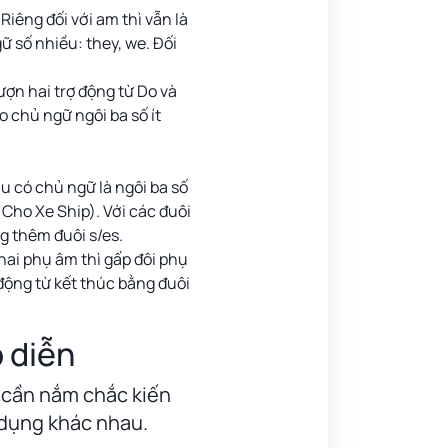
 Riêng đối với am thì vẫn là
gữ số nhiều: they, we. Đối
ượn hai trợ động từ Do và
 chủ ngữ ngôi ba số ít
âu có chủ ngữ là ngôi ba số
 Cho Xe Ship). Với các đuôi
ng thêm đuôi s/es.
hai phụ âm thì gấp đôi phụ
 động từ kết thúc bằng đuôi
p diễn
 cần nắm chắc kiến
ử dụng khác nhau.