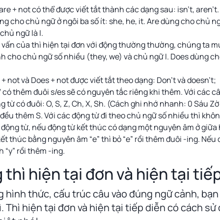
re + not có thể được viết tắt thành các dạng sau: isn’t, aren’t.
ng cho chủ ngữ ở ngôi ba số ít: she, he, it. Are dùng cho chủ n
chủ ngữ là I.
 vấn của thì hiện tại đơn với động thường thường, chúng ta m
h cho chủ ngữ số nhiều (they, we) và chủ ngữ I. Does dùng cho
+ not và Does + not được viết tắt theo dạng: Don’t và doesn’t;
 V có thêm đuôi s/es sẽ có nguyên tắc riêng khi thêm. Với các c
g từ có đuôi: O, S, Z, Ch, X, Sh. (Cách ghi nhớ nhanh: 0 Sáu Zờ
ì đều thêm S. Với các động từ đi theo chủ ngữ số nhiều thì khô
 động từ, nếu động từ kết thúc có dạng một nguyên âm ở giữa 
ết thúc bằng nguyên âm “e” thì bỏ “e” rồi thêm đuôi -ing. Nếu
h “y” rồi thêm -ing.
thì hiện tại đơn và hiện tại tiế
 hình thức, cấu trúc câu vào đúng ngữ cảnh, bạn
. Thì hiện tại đơn và hiện tại tiếp diễn có cách s