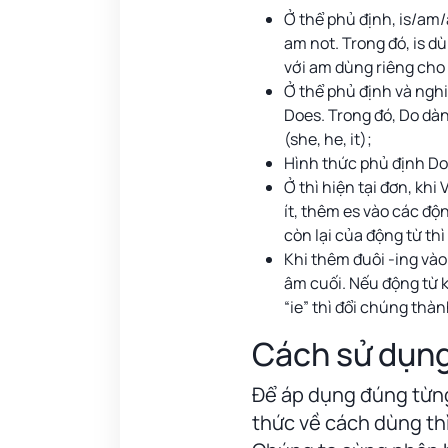
Ở thể phủ định, is/am/a
am not. Trong đó, is dù
với am dùng riêng cho 
Ở thể phủ định và nghi
Does. Trong đó, Do dàn
(she, he, it);
Hình thức phủ định Do 
Ở thì hiện tại đơn, khi
ít, thêm es vào các độn
còn lại của động từ th
Khi thêm đuôi -ing vào
âm cuối. Nếu động từ k
“ie” thì đổi chúng thàn
Cách sử dụng 
Để áp dụng đúng từng
thức về cách dùng thì