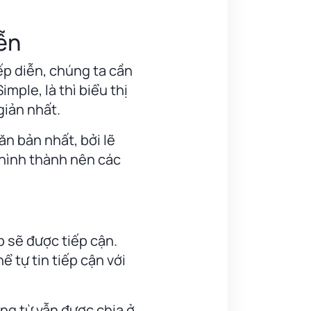
iễn
iếp diễn, chúng ta cần
imple, là thì biểu thị
giản nhất.
ăn bản nhất, bởi lẽ
 hình thành nên các
p sẽ được tiếp cận.
ể tự tin tiếp cận với
ộng từ vẫn được chia ở